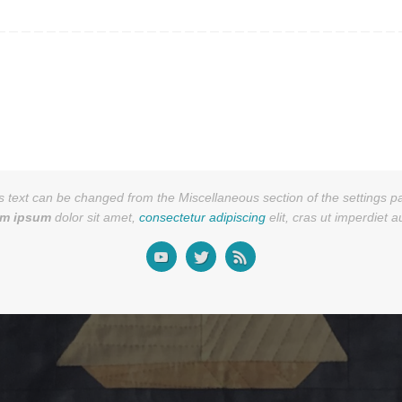
s text can be changed from the Miscellaneous section of the settings p
em ipsum
dolor sit amet,
consectetur adipiscing
elit, cras ut imperdiet 