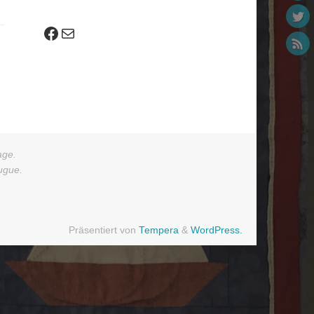
Facebook
E-Mail
age.
augue.
Präsentiert von
Tempera
&
WordPress.